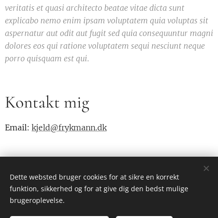
veritatis et quasi architecto beatae vitae dicta sunt
explicabo nemo enim ipsam voluptatem quia voluptas sit
aspernatur aut odit aut fugit sed quia consequuntur magni
dolores eos qui ratione voluptatem sequi nesciunt neque
porro quisquam est qui
.
Kontakt mig
Email:
kjeld@frykmann.dk
Dette websted bruger cookies for at sikre en korrekt
funktion, sikkerhed og for at give dig den bedst mulige
Kjeld Lundgaard-blog
brugeroplevelse.
Alle rettigheder forbeholdes 2024