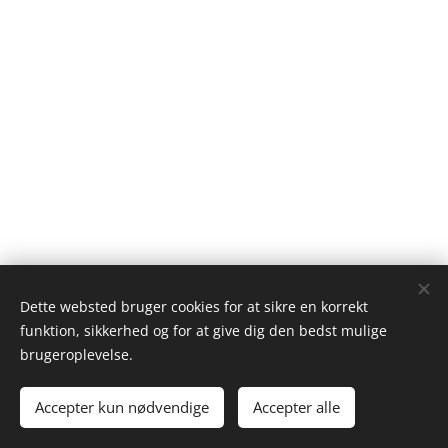
Dette websted bruger cookies for at sikre en korrekt
funktion, sikkerhed og for at give dig den bedst mulige
Kjeld Lundgaard-blog
brugeroplevelse.
Alle rettigheder forbeholdes 2024
Accepter kun nødvendige
Accepter alle
Cookies